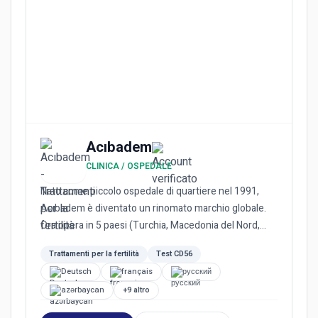
Acıbadem
CLINICA / OSPEDALE
Nato come piccolo ospedale di quartiere nel 1991,
Acıbadem è diventato un rinomato marchio globale.
Ora opera in 5 paesi (Turchia, Macedonia del Nord,
Bulgaria, Paes...
Trattamenti per la fertilità
Test CD56
Deutsch
français
русский
azərbaycan
+9 altro