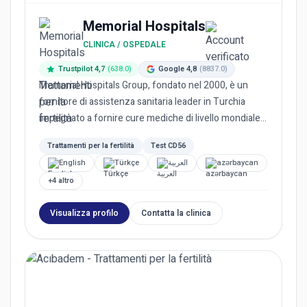
Memorial Hospitals
CLINICA / OSPEDALE
Trustpilot 4,7
(638.0)
Google 4,8
(8837.0)
Memorial Hospitals Group, fondato nel 2000, è un
fornitore di assistenza sanitaria leader in Turchia
impegnato a fornire cure mediche di livello mondiale.
Essendo il...
Trattamenti per la fertilità
Test CD56
English
Türkçe
العربية
azərbaycan
+4 altro
Visualizza profilo
Contatta la clinica