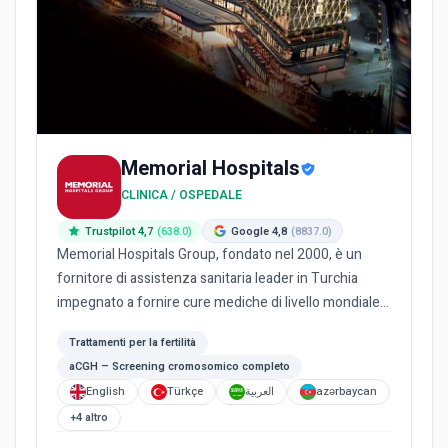
Memorial Hospitals
CLINICA / OSPEDALE
Trustpilot 4,7
(638.0)
Google 4,8
(8837.0)
Memorial Hospitals Group, fondato nel 2000, è un
fornitore di assistenza sanitaria leader in Turchia
impegnato a fornire cure mediche di livello mondiale.
Essendo il...
Trattamenti per la fertilità
aCGH – Screening cromosomico completo
English
Türkçe
العربية
azərbaycan
+4 altro