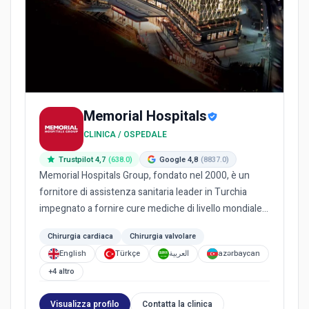
Memorial Hospitals
CLINICA / OSPEDALE
Trustpilot 4,7
(638.0)
Google 4,8
(8837.0)
Memorial Hospitals Group, fondato nel 2000, è un
fornitore di assistenza sanitaria leader in Turchia
impegnato a fornire cure mediche di livello mondiale.
Essendo il...
Chirurgia cardiaca
Chirurgia valvolare
English
Türkçe
العربية
azərbaycan
+4 altro
Visualizza profilo
Contatta la clinica