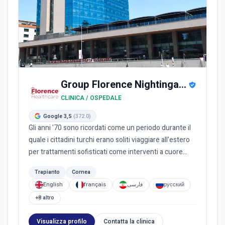
Group Florence Nightingale Hospital
CLINICA / OSPEDALE
Google 3,5
(372.0)
Gli anni '70 sono ricordati come un periodo durante il
quale i cittadini turchi erano soliti viaggiare all'estero
per trattamenti sofisticati come interventi a cuore...
Trapianto
Cornea
English
français
فارسی
русский
+8 altro
Visualizza profilo
Contatta la clinica