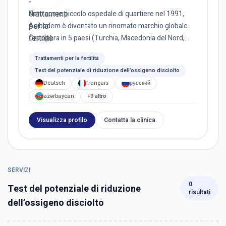
Nato come piccolo ospedale di quartiere nel 1991,
Acıbadem è diventato un rinomato marchio globale.
Ora opera in 5 paesi (Turchia, Macedonia del Nord,
Bulgaria, Paes...
Trattamenti per la fertilità
Test del potenziale di riduzione dell’ossigeno disciolto
Deutsch
français
русский
azərbaycan
+9 altro
Visualizza profilo
Contatta la clinica
SERVIZI
0
Test del potenziale di riduzione
risultati
dell’ossigeno disciolto