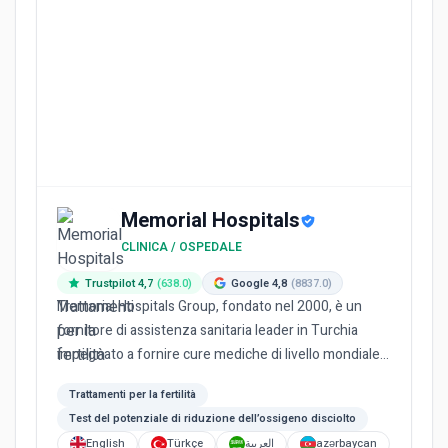
Memorial Hospitals
CLINICA / OSPEDALE
Trustpilot 4,7
(638.0)
Google 4,8
(8837.0)
Memorial Hospitals Group, fondato nel 2000, è un
fornitore di assistenza sanitaria leader in Turchia
impegnato a fornire cure mediche di livello mondiale.
Essendo il...
Trattamenti per la fertilità
Test del potenziale di riduzione dell’ossigeno disciolto
English
Türkçe
العربية
azərbaycan