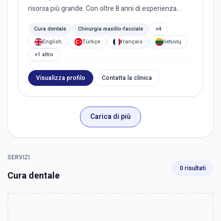
risorsa più grande. Con oltre 8 anni di esperienza...
Cura dentale
Chirurgia maxillo-facciale
+4
English
Türkçe
français
lietuvių
+1 altro
Visualizza profilo
Contatta la clinica
Carica di più
SERVIZI
0 risultati
Cura dentale