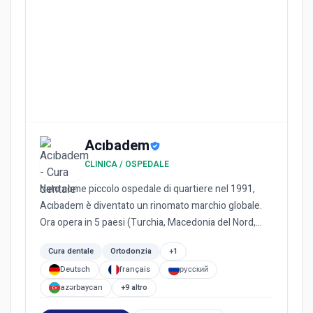
Acıbadem
CLINICA / OSPEDALE
Nato come piccolo ospedale di quartiere nel 1991,
Acıbadem è diventato un rinomato marchio globale.
Ora opera in 5 paesi (Turchia, Macedonia del Nord,
Bulgaria, Paes...
Cura dentale
Ortodonzia
+1
Deutsch
français
русский
azərbaycan
+9 altro