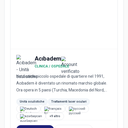
Acıbadem
CLINICA / OSPEDALE
Nato come piccolo ospedale di quartiere nel 1991,
Acıbadem è diventato un rinomato marchio globale.
Ora opera in 5 paesi (Turchia, Macedonia del Nord,
Bulgaria, Paes...
Unità oculistiche
Trattamenti laser oculari
Deutsch
français
русский
azərbaycan
+9 altro