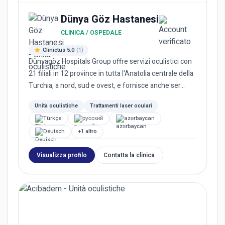
Dünya Göz Hastanesi
CLINICA / OSPEDALE
Clinictus 5.0
(1)
Dünyagöz Hospitals Group offre servizi oculistici con
21 filiali in 12 province in tutta l'Anatolia centrale della
Turchia, a nord, sud e ovest, e fornisce anche ser...
Unità oculistiche
Trattamenti laser oculari
Türkçe
русский
azərbaycan
Deutsch
+1 altro
Visualizza profilo
Contatta la clinica