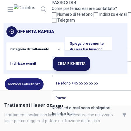
PASSO 3 DI 4
Open menu
Come preferisci essere contattato?
Numero di telefono
Indirizzo e-mail
Telegram
Seleziona almeno un metodo di contatto.
OFFERTA RAPIDA
Indietro
Prossimo
PASSO 4 DI 4
I tuoi dati di contatto
CREA RICHIESTA
Richiedi Consulenza
Trattamenti laser oculari
Nome ed e-mail sono obbligatori.
Indietro
Invia
I trattamenti oculari con laser sono procedure che utilizzano
laser per correggere il potere di rifrazione dell’occhio.