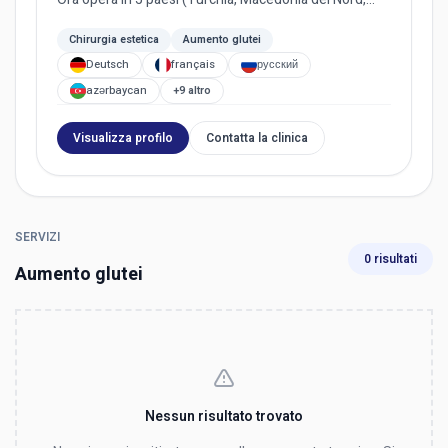
Bulgaria, Paes...
Chirurgia estetica
Aumento glutei
Deutsch
français
русский
azərbaycan
+9 altro
Visualizza profilo
Contatta la clinica
SERVIZI
0 risultati
Aumento glutei
Nessun risultato trovato