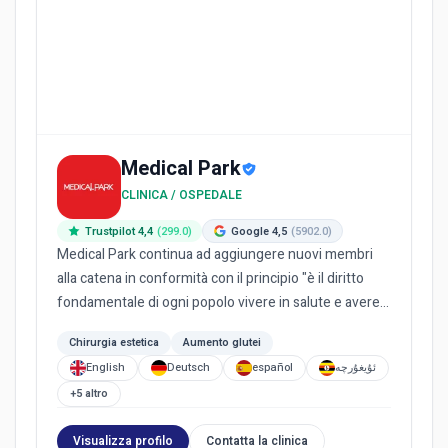
Medical Park
CLINICA / OSPEDALE
Trustpilot 4,4
(299.0)
Google 4,5
(5902.0)
Medical Park continua ad aggiungere nuovi membri
alla catena in conformità con il principio "è il diritto
fondamentale di ogni popolo vivere in salute e avere
pari a...
Chirurgia estetica
Aumento glutei
English
Deutsch
español
ئۇيغۇرچە
+5 altro
Visualizza profilo
Contatta la clinica