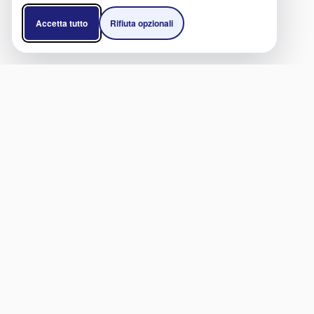
Accetta tutto
Rifiuta opzionali
SERVIZI
LIN
Cliniche e Ospedali
Diven