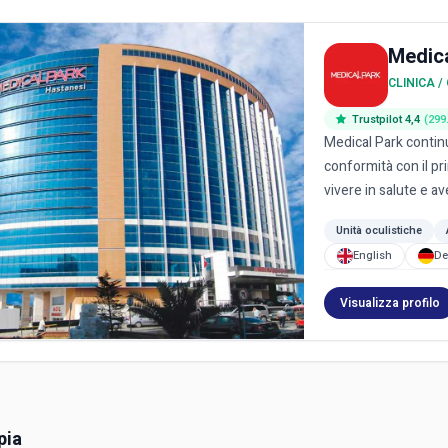
Medic
CLINICA 
Trustpilot 4,4
(299
Medical Park contin
conformità con il pri
vivere in salute e ave
Unità oculistiche
English
De
Visualizza profilo
pia