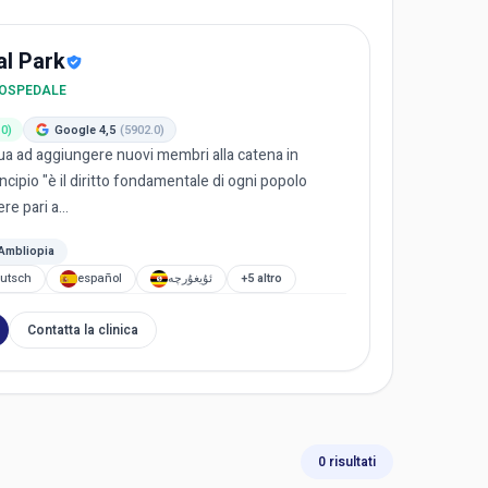
al Park
/ OSPEDALE
.0)
Google 4,5
(5902.0)
ua ad aggiungere nuovi membri alla catena in
ncipio "è il diritto fondamentale di ogni popolo
re pari a...
Ambliopia
utsch
español
ئۇيغۇرچە
+5 altro
Contatta la clinica
0 risultati