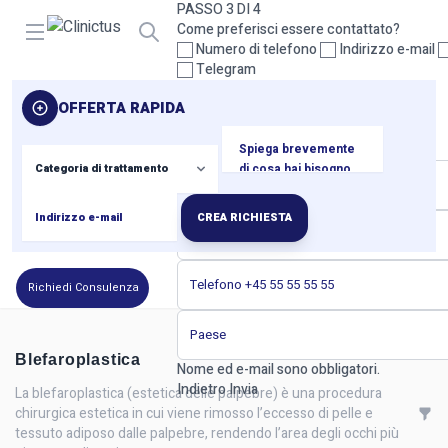
PASSO 3 DI 4
Open menu
Come preferisci essere contattato?
Numero di telefono
Indirizzo e-mail
Telegram
Seleziona almeno un metodo di contatto.
OFFERTA RAPIDA
Indietro
Prossimo
PASSO 4 DI 4
I tuoi dati di contatto
CREA RICHIESTA
Richiedi Consulenza
Blefaroplastica
Nome ed e-mail sono obbligatori.
Indietro
Invia
La blefaroplastica (estetica delle palpebre) è una procedura
chirurgica estetica in cui viene rimosso l’eccesso di pelle e
tessuto adiposo dalle palpebre, rendendo l’area degli occhi più