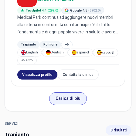
Trustpilot 4,4
(299.0)
Google 4,5
(5902.0)
Medical Park continua ad aggiungere nuovi membri
alla catena in conformità con il principio "è il diritto
fondamentale di ogni popolo vivere in salute e avere
pari a...
Trapianto
Polmone
+6
English
Deutsch
español
ئۇيغۇرچە
+5 altro
Visualizza profilo
Contatta la clinica
Carica di più
SERVIZI
0 risultati
Trapianto