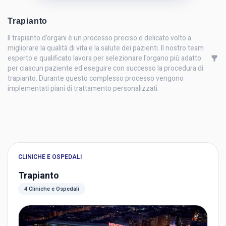
Trapianto
Il trapianto d'organi è un processo preciso e delicato volto a
migliorare la qualità di vita e la salute dei pazienti. Il nostro team
esperto e qualificato lavora per selezionare l'organo più adatto
per ciascun paziente ed eseguire con successo la procedura di
trapianto. Durante questo complesso processo vengono
implementati piani di trattamento personalizzati.
CLINICHE E OSPEDALI
Trapianto
4 Cliniche e Ospedali