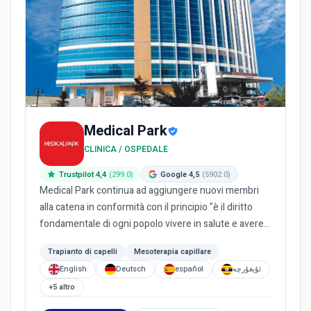
Medical Park
CLINICA / OSPEDALE
Trustpilot 4,4
(299.0)
Google 4,5
(5902.0)
Medical Park continua ad aggiungere nuovi membri
alla catena in conformità con il principio "è il diritto
fondamentale di ogni popolo vivere in salute e avere
pari a...
Trapianto di capelli
Mesoterapia capillare
English
Deutsch
español
ئۇيغۇرچە
+5 altro