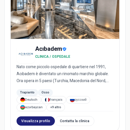
Acıbadem
CLINICA / OSPEDALE
Nato come piccolo ospedale di quartiere nel 1991,
Acıbadem è diventato un rinomato marchio globale.
Ora opera in 5 paesi (Turchia, Macedonia del Nord,
Bulgaria, Paes...
Trapianto
Osso
Deutsch
français
русский
azərbaycan
+9 altro
Visualizza profilo
Contatta la clinica