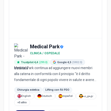
Medical Park
CLINICA / OSPEDALE
Trustpilot 4,4
(299.0)
Google 4,5
(5902.0)
Medical Park continua ad aggiungere nuovi membri
alla catena in conformità con il principio "è il diritto
fondamentale di ogni popolo vivere in salute e avere
pari a...
Chirurgia estetica
Lifting con fili PDO
English
Deutsch
español
ئۇيغۇرچە
+5 altro