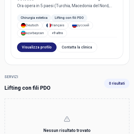
Ora opera in 5 paesi (Turchia, Macedonia del Nord,
Bulgaria, Paes...
Chirurgia estetica
Lifting con fili PDO
Deutsch
français
русский
azərbaycan
+9 altro
Visualizza profilo
Contatta la clinica
SERVIZI
0 risultati
Lifting con fili PDO
Nessun risultato trovato