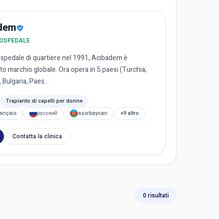
dem
/ OSPEDALE
spedale di quartiere nel 1991, Acıbadem è
o marchio globale. Ora opera in 5 paesi (Turchia,
Bulgaria, Paes...
Trapianto di capelli per donne
rançais
русский
azərbaycan
+9 altro
Contatta la clinica
0 risultati