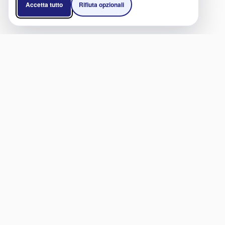
Accetta tutto
Rifiuta opzionali
SERVIZI
LIN
Cliniche e Ospedali
Diven
Medici
Dive