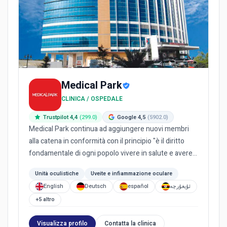
Medical Park
CLINICA / OSPEDALE
Trustpilot 4,4
(299.0)
Google 4,5
(5902.0)
Medical Park continua ad aggiungere nuovi membri
alla catena in conformità con il principio "è il diritto
fondamentale di ogni popolo vivere in salute e avere
pari a...
Unità oculistiche
Uveite e infiammazione oculare
English
Deutsch
español
ئۇيغۇرچە
+5 altro
Visualizza profilo
Contatta la clinica