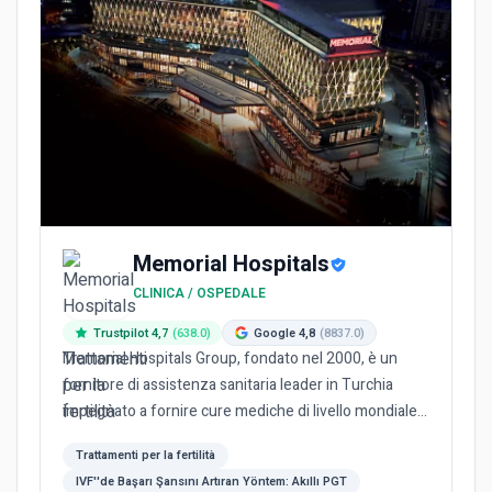
Memorial Hospitals
CLINICA / OSPEDALE
Trustpilot 4,7
(638.0)
Google 4,8
(8837.0)
Memorial Hospitals Group, fondato nel 2000, è un
fornitore di assistenza sanitaria leader in Turchia
impegnato a fornire cure mediche di livello mondiale.
Essendo il...
Trattamenti per la fertilità
IVF''de Başarı Şansını Artıran Yöntem: Akıllı PGT