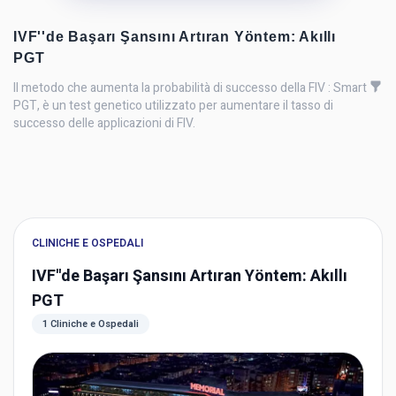
IVF''de Başarı Şansını Artıran Yöntem: Akıllı
PGT
Il metodo che aumenta la probabilità di successo della FIV : Smart
PGT, è un test genetico utilizzato per aumentare il tasso di
successo delle applicazioni di FIV.
CLINICHE E OSPEDALI
IVF''de Başarı Şansını Artıran Yöntem: Akıllı
PGT
1 Cliniche e Ospedali