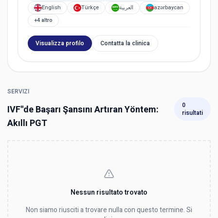
English
Türkçe
العربية
azərbaycan
+4 altro
Visualizza profilo
Contatta la clinica
SERVIZI
0
IVF''de Başarı Şansını Artıran Yöntem:
risultati
Akıllı PGT
Nessun risultato trovato
Non siamo riusciti a trovare nulla con questo termine. Si