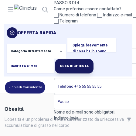
PASSO 3 DI 4
Open menu
Come preferisci essere contattato?
Numero di telefono
Indirizzo e-mail
Telegram
Seleziona almeno un metodo di contatto.
OFFERTA RAPIDA
Indietro
Prossimo
PASSO 4 DI 4
I tuoi dati di contatto
CREA RICHIESTA
Richiedi Consulenza
Obesità
Nome ed e-mail sono obbligatori.
Indietro
Invia
L’obesità è un problema di salute caratterizzato da un’eccessiva
accumulazione di grasso nel corpo.