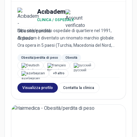
Acıbadem
CLINICA / OSPEDALE
Nato come piccolo ospedale di quartiere nel 1991,
Acıbadem è diventato un rinomato marchio globale.
Ora opera in 5 paesi (Turchia, Macedonia del Nord,
Bulgaria, Paes...
Obesità/perdita di peso
Obesità
Deutsch
français
русский
azərbaycan
+9 altro
Visualizza profilo
Contatta la clinica