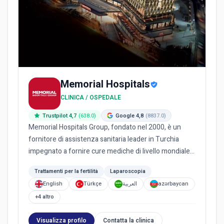
Memorial Hospitals
CLINICA / OSPEDALE
Trustpilot 4,7
(638.0)
Google 4,8
(8837.0)
Memorial Hospitals Group, fondato nel 2000, è un
fornitore di assistenza sanitaria leader in Turchia
impegnato a fornire cure mediche di livello mondiale.
Essendo il...
Trattamenti per la fertilità
Laparoscopia
English
Türkçe
العربية
azərbaycan
+4 altro
Visualizza profilo
Contatta la clinica