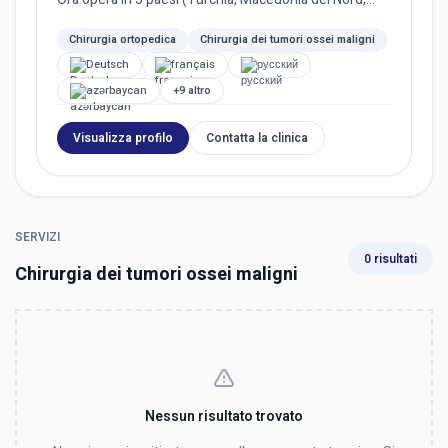
Bulgaria, Paes...
Chirurgia ortopedica
Chirurgia dei tumori ossei maligni
Deutsch
français
русский
azərbaycan
+9 altro
Visualizza profilo
Contatta la clinica
SERVIZI
0 risultati
Chirurgia dei tumori ossei maligni
Nessun risultato trovato