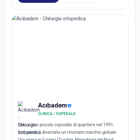
Acıbadem
CLINICA / OSPEDALE
Nato come piccolo ospedale di quartiere nel 1991,
Acıbadem è diventato un rinomato marchio globale.
Ora opera in 5 paesi (Turchia, Macedonia del Nord,