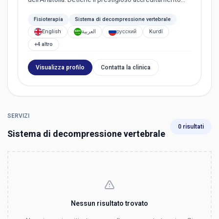
SAS, renden...
Fisioterapia
Sistema di decompressione vertebrale
English
العربية
русский
Kurdî
+4 altro
Visualizza profilo
Contatta la clinica
SERVIZI
0 risultati
Sistema di decompressione vertebrale
Nessun risultato trovato