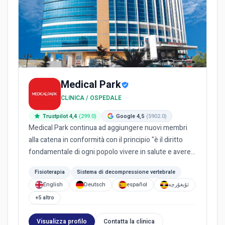
Medical Park
CLINICA / OSPEDALE
Trustpilot 4,4
(299.0)
Google 4,5
(5902.0)
Medical Park continua ad aggiungere nuovi membri
alla catena in conformità con il principio "è il diritto
fondamentale di ogni popolo vivere in salute e avere
pari a...
Fisioterapia
Sistema di decompressione vertebrale
English
Deutsch
español
ئۇيغۇرچە
+5 altro
Visualizza profilo
Contatta la clinica