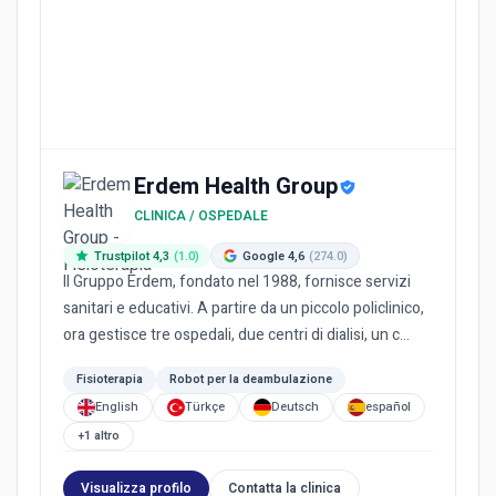
Erdem Health Group
CLINICA / OSPEDALE
Trustpilot 4,3
(1.0)
Google 4,6
(274.0)
Il Gruppo Erdem, fondato nel 1988, fornisce servizi
sanitari e educativi. A partire da un piccolo policlinico,
ora gestisce tre ospedali, due centri di dialisi, un c...
Fisioterapia
Robot per la deambulazione
English
Türkçe
Deutsch
español
+1 altro
Visualizza profilo
Contatta la clinica