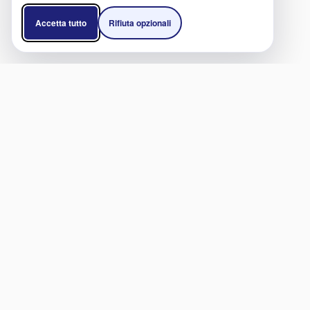
Accetta tutto
Rifiuta opzionali
SERVIZI
LIN
Cliniche e Ospedali
Diven