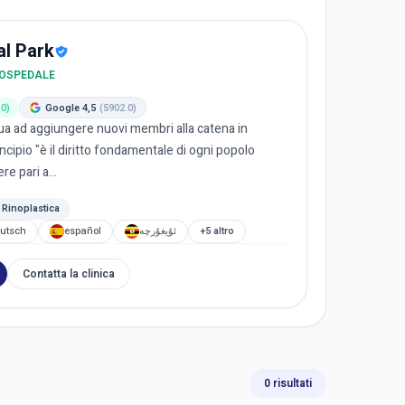
al Park
/ OSPEDALE
.0)
Google 4,5
(5902.0)
ua ad aggiungere nuovi membri alla catena in
ncipio "è il diritto fondamentale di ogni popolo
re pari a...
Rinoplastica
utsch
español
ئۇيغۇرچە
+5 altro
Contatta la clinica
0 risultati