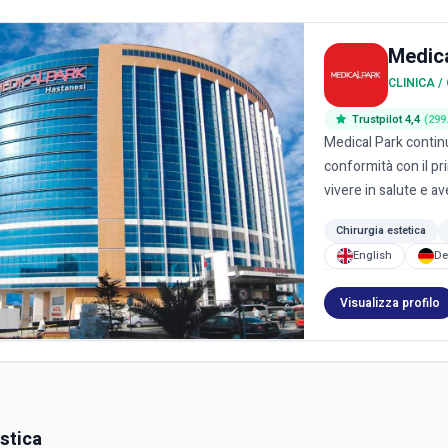
Medic
CLINICA 
Trustpilot 4,4
(299
Medical Park contin
conformità con il pri
vivere in salute e ave
Chirurgia estetica
English
De
Visualizza profilo
stica