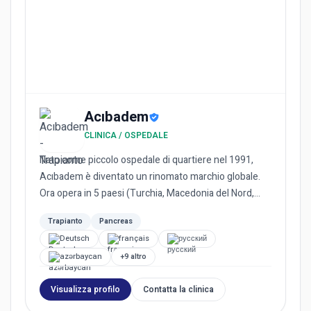
Acıbadem
CLINICA / OSPEDALE
Nato come piccolo ospedale di quartiere nel 1991,
Acıbadem è diventato un rinomato marchio globale.
Ora opera in 5 paesi (Turchia, Macedonia del Nord,
Bulgaria, Paes...
Trapianto
Pancreas
Deutsch
français
русский
azərbaycan
+9 altro
Visualizza profilo
Contatta la clinica