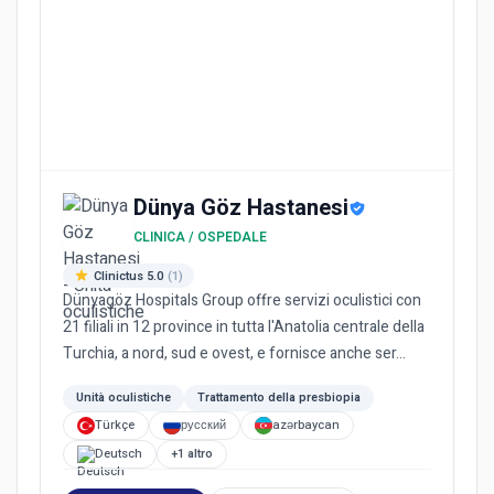
Dünya Göz Hastanesi
CLINICA / OSPEDALE
Clinictus 5.0
(1)
Dünyagöz Hospitals Group offre servizi oculistici con
21 filiali in 12 province in tutta l'Anatolia centrale della
Turchia, a nord, sud e ovest, e fornisce anche ser...
Unità oculistiche
Trattamento della presbiopia
Türkçe
русский
azərbaycan
Deutsch
+1 altro