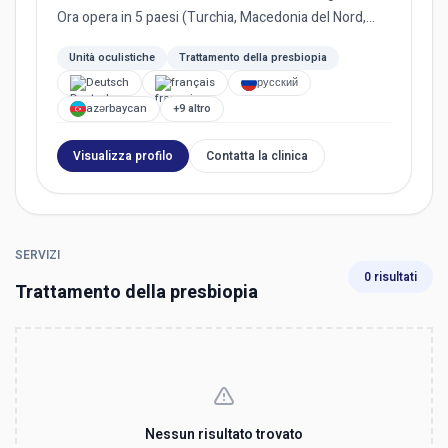
Ora opera in 5 paesi (Turchia, Macedonia del Nord,
Bulgaria, Paes...
Unità oculistiche
Trattamento della presbiopia
Deutsch
français
русский
azərbaycan
+9 altro
Visualizza profilo
Contatta la clinica
SERVIZI
0 risultati
Trattamento della presbiopia
Nessun risultato trovato