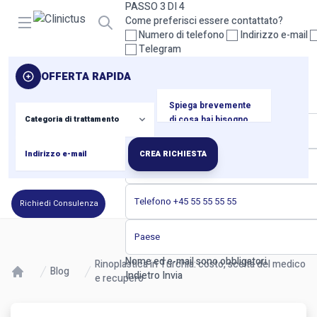
PASSO 3 DI 4
Open menu
Come preferisci essere contattato?
Numero di telefono
Indirizzo e-mail
Telegram
Seleziona almeno un metodo di contatto.
OFFERTA RAPIDA
Indietro
Prossimo
PASSO 4 DI 4
I tuoi dati di contatto
CREA RICHIESTA
Richiedi Consulenza
Nome ed e-mail sono obbligatori.
Rinoplastica in Turchia: costo, scelta del medico
Blog
Indietro
Invia
e recupero